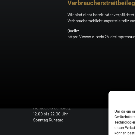
Verbraucherstreitbeileg
Wir sind nicht bereit oder verpflichtet
Verbraucherschlichtungsstelle teilzun
Quelle:
https://www.e-recht24.de/impressu
Öffnungszeiten
Montag bis Samstag:
Um dir ein o
12.00 bis 22.00 Uhr
Geräteinfor
Sonntag Ruhetag
Technologien
dieser Websi
können best