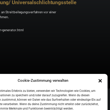
ung/ Universalschlichtungsstelle
, an Streitbeilegungsverfahren vor einer
ehmen.
m-generator.html
Cookie-Zustimmung verwalten
ptimales Erlebnis zu bieten, verwenden wir Technologien wie Cookies, um
Impressum
mationen zu speichern und/oder darauf zuzugreifen. Wenn du diesen
Datenschutz
 zustimmst, können wir Daten wie das Surfverhalten oder eindeutige IDs auf
te verarbeiten. Wenn du deine Zustimmung nicht erteilst oder zurückziehst,
immte Merkmale und Funktionen beeinträchtigt werden.